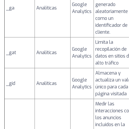
Google
generado
_ga
Analíticas
Analytics
aleatoriamente
como un
identificador de
cliente.
Limita la
Google
recopilación de
_gat
Analíticas
Analytics
datos en sitios 
alto tráfico
Almacena y
Google
actualiza un val
_gid
Analíticas
Analytics
único para cada
página visitada
Medir las
interacciones c
los anuncios
incluidos en la