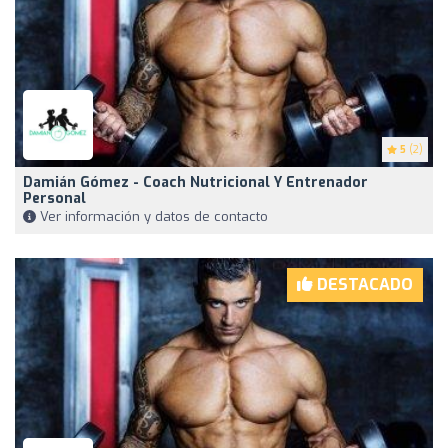
5
(2)
Damián Gómez - Coach Nutricional Y Entrenador
Personal
Ver información y datos de contacto
DESTACADO