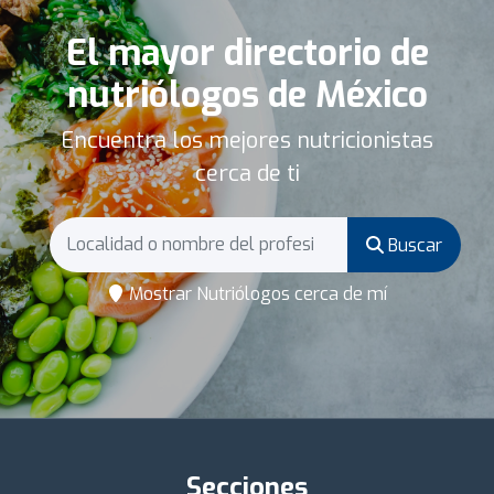
El mayor directorio de
nutriólogos de México
Encuentra los mejores nutricionistas
cerca de ti
Buscar
Mostrar Nutriólogos cerca de mí
Secciones