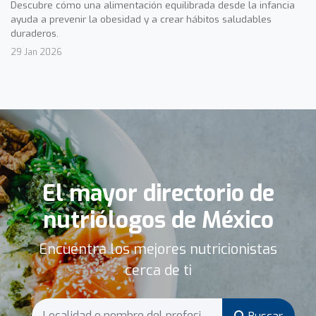
Descubre cómo una alimentación equilibrada desde la infancia
ayuda a prevenir la obesidad y a crear hábitos saludables
duraderos.
29 Jan 2026
El mayor directorio de
nutriólogos de México
Encuentra los mejores nutricionistas
cerca de ti