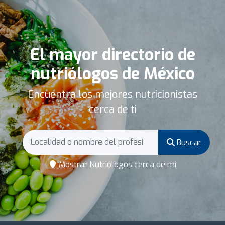
El mayor directorio de
nutriólogos de México
Encuentra los mejores nutricionistas
cerca de ti
Buscar
Mostrar Nutriólogos cerca de mí