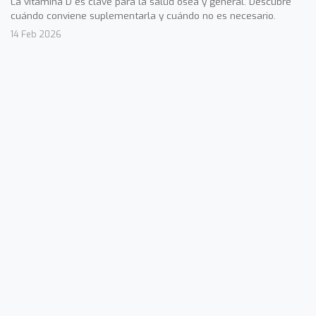
La vitamina D es clave para la salud ósea y general. Descubre
cuándo conviene suplementarla y cuándo no es necesario.
14 Feb 2026