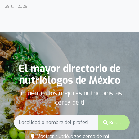
29 Jan 2026
El mayor directorio de
nutriólogos de México
Encuentra los mejores nutricionistas
cerca de ti
Buscar
Mostrar Nutriólogos cerca de mí