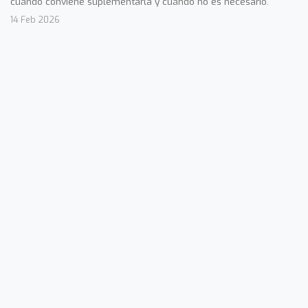
cuándo conviene suplementarla y cuándo no es necesario.
14 Feb 2026