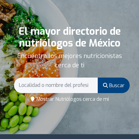
El mayor directorio de
nutriólogos de México
Encuentra los mejores nutricionistas
cerca de ti
Buscar
Mostrar Nutriólogos cerca de mí