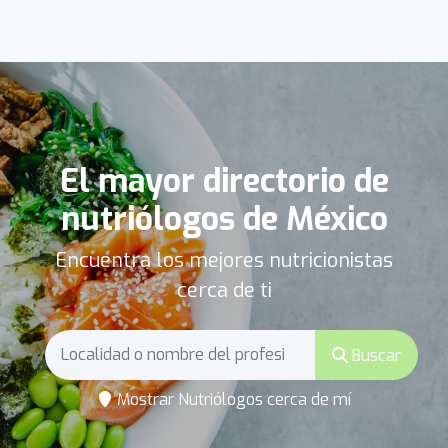
El mayor directorio de
nutriólogos de México
Encuentra los mejores nutricionistas
cerca de ti
Buscar
Mostrar Nutriólogos cerca de mí