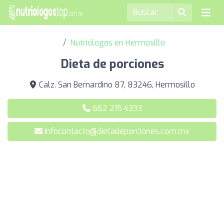
Nutriólogos en Hermosillo
Dieta de porciones
Calz. San Bernardino 87, 83246, Hermosillo
662 215 4333
infocontacto@dietadeporciones.com.mx