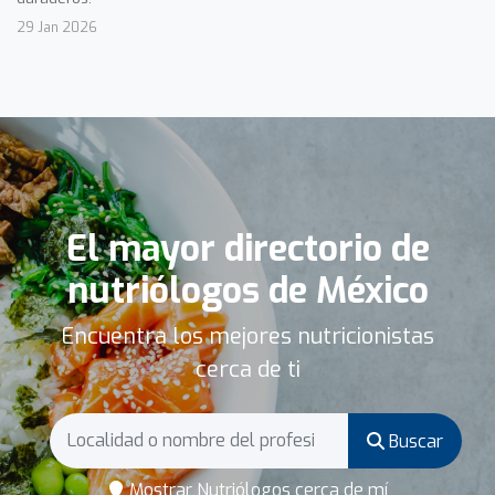
29 Jan 2026
El mayor directorio de
nutriólogos de México
Encuentra los mejores nutricionistas
cerca de ti
Buscar
Mostrar Nutriólogos cerca de mí