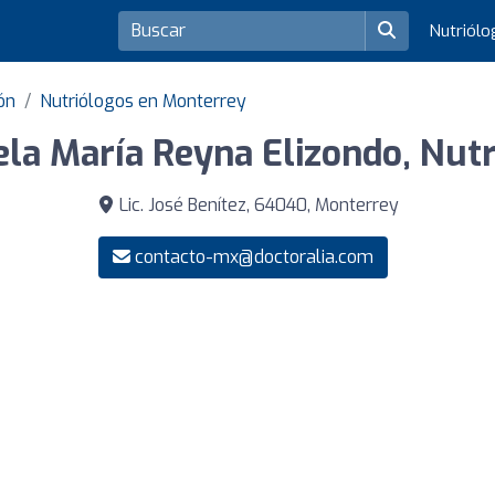
Nutriól
ón
Nutriólogos en Monterrey
ela María Reyna Elizondo, Nutr
Lic. José Benítez, 64040, Monterrey
contacto-mx@doctoralia.com