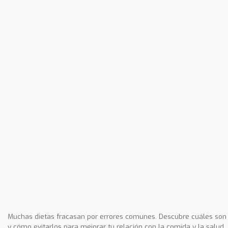
Muchas dietas fracasan por errores comunes. Descubre cuáles son
y cómo evitarlos para mejorar tu relación con la comida y la salud.