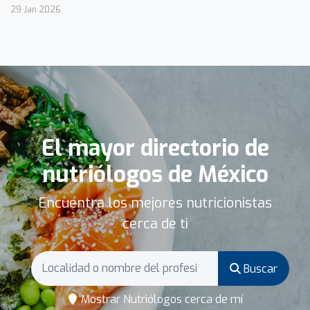
29 Jan 2026
El mayor directorio de
nutriólogos de México
Encuentra los mejores nutricionistas
cerca de ti
Buscar
Mostrar Nutriólogos cerca de mí