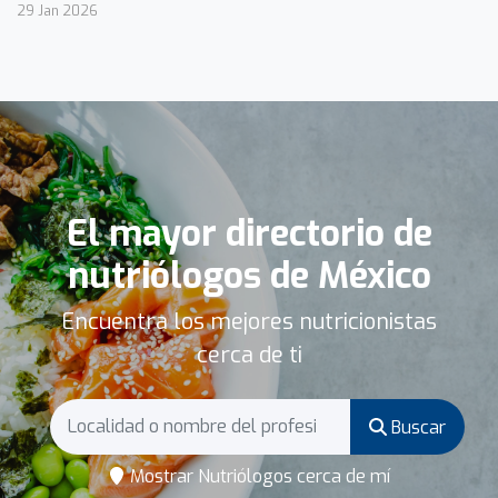
29 Jan 2026
El mayor directorio de
nutriólogos de México
Encuentra los mejores nutricionistas
cerca de ti
Buscar
Mostrar Nutriólogos cerca de mí