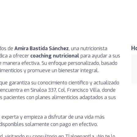
Ho
ados de
Amira Bastida Sánchez
, una nutricionista
dica a ofrecer
coaching nutricional
para ayudar a sus
de manera efectiva. Su enfoque personalizado, basado
alimenticios y promueve un bienestar integral.
o que garantiza su conocimiento científico y actualizado
 encuentra en Sinaloa 337, Col. Francisco Villa, donde
s pacientes con planes alimenticios adaptados a sus
 experta y empieza a disfrutar de una vida más
disponibles solamente con pago en efectivo.
, visitando su consultorio en Tlalnepantla. ¡No te lo