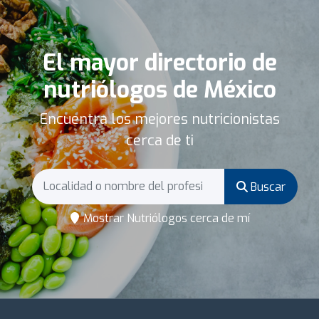
El mayor directorio de
nutriólogos de México
Encuentra los mejores nutricionistas
cerca de ti
Buscar
Mostrar Nutriólogos cerca de mí