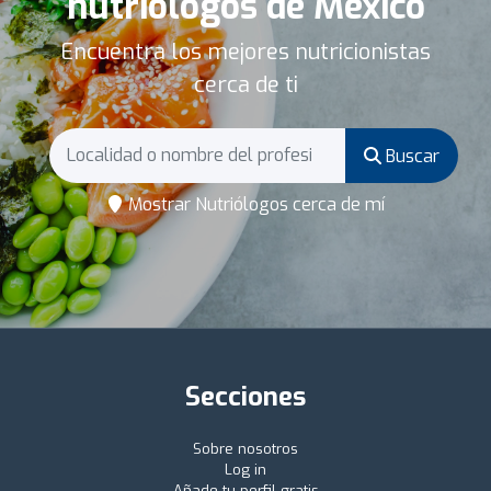
nutriólogos de México
Encuentra los mejores nutricionistas
cerca de ti
Buscar
Mostrar Nutriólogos cerca de mí
Secciones
Sobre nosotros
Log in
Añade tu perfil gratis