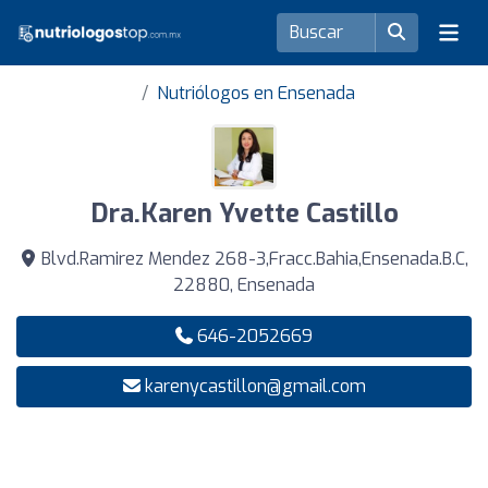
Nutriólogos en Ensenada
Dra.Karen Yvette Castillo
Blvd.Ramirez Mendez 268-3,Fracc.Bahia,Ensenada.B.C,
22880, Ensenada
646-2052669
karenycastillon@gmail.com