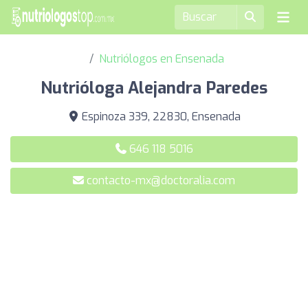
Nutriólogos en Ensenada
Nutrióloga Alejandra Paredes
Espinoza 339, 22830, Ensenada
646 118 5016
contacto-mx@doctoralia.com