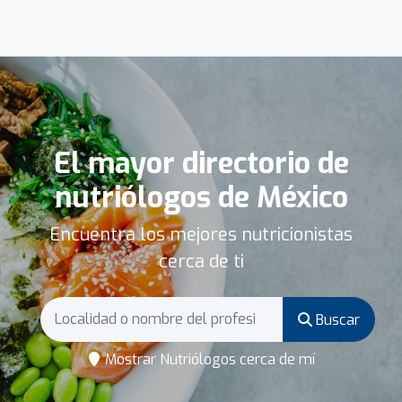
El mayor directorio de
nutriólogos de México
Encuentra los mejores nutricionistas
cerca de ti
Buscar
Mostrar Nutriólogos cerca de mí