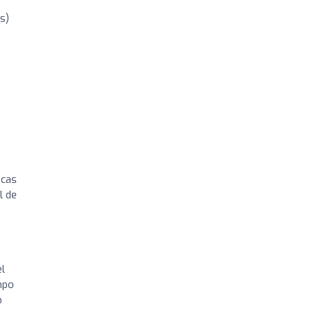
s)
icas
l de
el
mpo
o