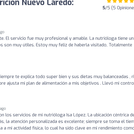
ición Nuevo Laredo:
5
/5 (5 Opinione
ago
e. El servicio fue muy profesional y amable. La nutrióloga tiene un
s son muy útiles. Estoy muy feliz de haberla visitado, Totalmente
siempre te explica todo super bien y sus dietas muy balanceadas , r
pre ajusta mi plan de alimentación a mis objetivos . Llevó mi contro
 ago
 los servicios de mi nutrióloga Isa López. La ubicación céntrica d
ás, la atención personalizada es excelente; siempre se toma el tie
a a mi actividad física, lo cual ha sido clave en mi rendimiento com