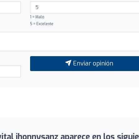
1 = Malo
5 = Excelente
Enviar opinión
ital jhonnysanz aparece en los siguie