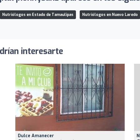
Nutriólogos en Estado de Tamaulipas
Nutriólogos en Nuevo Laredo
drían interesarte
Dulce Amanecer
N