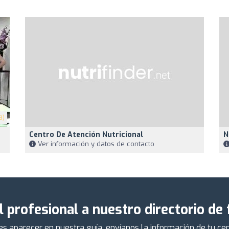
3)
Centro De Atención Nutricional
N
Ver información y datos de contacto
l profesional a nuestro directorio de
ieres aparecer en nuestra guía, envíanos la información de tu 