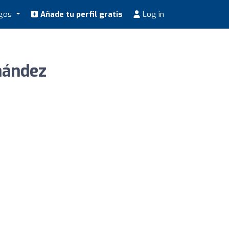
ogos
Añade tu perfil gratis
Log in
nández