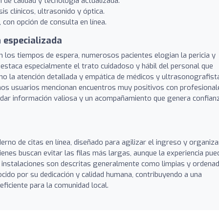
n de calidad y tecnología actualizada.
s clínicos, ultrasonido y óptica.
con opción de consulta en línea.
n especializada
 los tiempos de espera, numerosos pacientes elogian la pericia y
destaca especialmente el trato cuidadoso y hábil del personal que
o la atención detallada y empática de médicos y ultrasonografist
gunos usuarios mencionan encuentros muy positivos con profesional
indar información valiosa y un acompañamiento que genera confian
rno de citas en línea, diseñado para agilizar el ingreso y organiza
enes buscan evitar las filas más largas, aunque la experiencia pue
Las instalaciones son descritas generalmente como limpias y ordenad
ocido por su dedicación y calidad humana, contribuyendo a una
eficiente para la comunidad local.