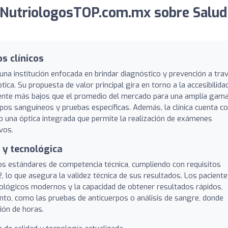
 NutriologosTOP.com.mx sobre Salud
os clínicos
a institución enfocada en brindar diagnóstico y prevención a tra
ica. Su propuesta de valor principal gira en torno a la accesibilida
mente más bajos que el promedio del mercado para una amplia gam
upos sanguíneos y pruebas específicas. Además, la clínica cuenta c
mo una óptica integrada que permite la realización de exámenes
vos.
 y tecnológica
tos estándares de competencia técnica, cumpliendo con requisitos
 lo que asegura la validez técnica de sus resultados. Los pacient
ológicos modernos y la capacidad de obtener resultados rápidos,
nto, como las pruebas de anticuerpos o análisis de sangre, donde
ión de horas.