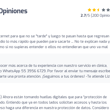
Opiniones
2.7
/5 (200 Opini
nternet para que no se "tarde" y luego te pasan hasta que regresan
dio lo más rápido que pueden para sacarte ... No te explican nada y
omo si no supieras entender o ellos no entendieran que uno va mal
cer más acerca de tu experiencia con nuestro servicio en clínica,
ro WhatsApp 55 3956 6729. Por favor al enviar tu mensaje escrib
darte una pronta atención. ¡Seguimos a tus órdenes! -Te atiende Li
24) Ahora están tomando huellas digitales que para “protección de
do. Entiendo que ya en todos lados solicitan accesos y hasta los
so haga una diferencia en nuestra protección de datos. Considero