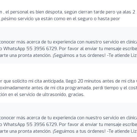
n , el personal es bien déspota, según cierran tarde pero ya alas 2
 ,pésimo servicio ya están como en el seguro o hasta peor
conocer más acerca de tu experiencia con nuestro servicio en clínic
ro WhatsApp 55 3956 6729. Por favor al enviar tu mensaje escrib
darte una pronta atención. ¡Seguimos a tus órdenes! -Te atiende Li
 que solicito mi cita anticipada, llegó 20 minutos antes de mi cita
roximadamente antes de mi cita programada, perdí tiempo y el cos
ión en el servicio de ultrasonido, gracias.
conocer más acerca de tu experiencia con nuestro servicio en clínic
ro WhatsApp 55 3956 6729. Por favor al enviar tu mensaje escrib
darte una pronta atención. ¡Seguimos a tus órdenes! -Te atiende Li