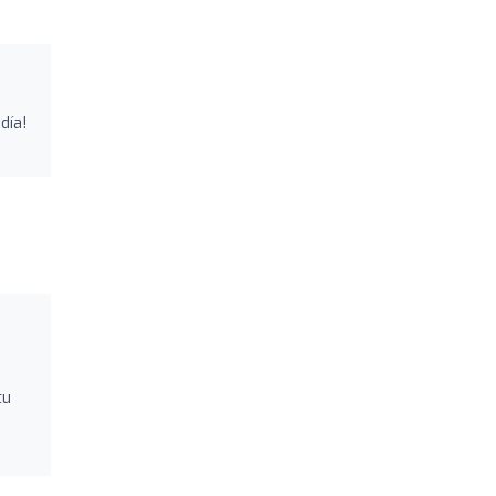
día!
tu