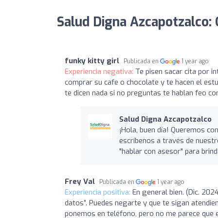
Salud Digna Azcapotzalco: 
funky kitty girl
Publicada en
1 year ago
Experiencia negativa:
Te pisen sacar cita por i
comprar su cafe o chocolate y te hacen el estu
te dicen nada si no preguntas te hablan feo c
Salud Digna Azcapotzalco
¡Hola, buen día! Queremos cono
escríbenos a través de nuest
"hablar con asesor" para brin
Frey Val
Publicada en
1 year ago
Experiencia positiva:
En general bien. (Dic. 20
datos”. Puedes negarte y que te sigan atendien
ponemos en teléfono, pero no me parece que e