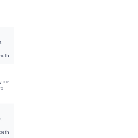
a,
e
zbeth
 y me
to
a,
e
zbeth