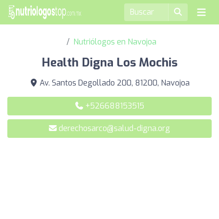
Nutriólogos en Navojoa
Health Digna Los Mochis
Av. Santos Degollado 200, 81200, Navojoa
+526688153515
derechosarco@salud-digna.org