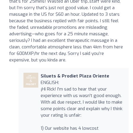
that’s for 25mins! Wasted an Uber trip..staff were kind,
but I’m sorry that’s just not good value. I could get a
massage in the US for $60 an hour. Updated to 3 stars
because the business replied with fair points. I still feel
the faded, unreadable promotions are misleading
advertising—who goes for a 25 minute massage,
seriously? I had an excellent therapeutic massage in a
clean, comfortable atmosphere less than 4km from here
for 600MXP/hr the next day. Sorry I said you’re
expensive, but you kinda are.
Siluets & Prodiet Plaza Oriente
ENGLISH:
¡Hi Rick! I'm sad to hear that your
experience with us wasn't good enough.
With all due respect, I would like to make
some points clear and explain why I think
your rating is unfair:
1) Our website has 4 lowcost