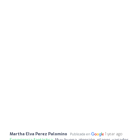
Martha Elva Perez Palomino
1 year ago
Publicada en
Experiencia fantástica:
Muy buena atención, planes variados