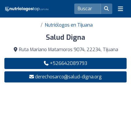
Nutriólogos en Tijuana
Salud Digna
Ruta Mariano Matamoros 9074, 22234, Tijuana
+526642089793
derechosarco@salud-digna.org