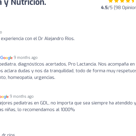
a y Nutrición.
4.5
/5 (98 Opinio
go
xperiencia con el Dr Alejandro Rios.
n
9 months ago
 pediatra, diagnósticos acertados, Pro Lactancia. Nos acompaña en 
s aclara dudas y nos da tranquilidad, todo de forma muy respetuo
nto, homeopatía, urgencias.
9 months ago
ejores pediatras en GDL, no importa que sea siempre ha atendido 
n las niñas, lo recomendamos al 1000%
 dr ríos