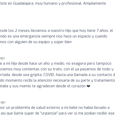
xiste en Guadalajara, muy humano y profesional. Ampliamente
sde los 2 meses llevamos a nuestro hijo que hoy tiene 7 años, el
uando es una emergencia siempre nos hace un espacio y cuando
mos con alguien de su equipo y súper bien
 ago
de a mi hija desde hace un año y medio, no exagera pero tampoco
 estamos muy contentas con su trato, con el ya pasamos de todo y
tada, desde una gripita, COVID, hasta una llamada a su contacto 
odo momento recibí la atención necesaria de su parte y tratamiento
alia y sus mamis te agradecen desde el corazón ❤️
 ago
or un problemita de salud externo a mi bebé no había llevado a
así que llame súper de “urgencia” para ver si me podían recibir ese