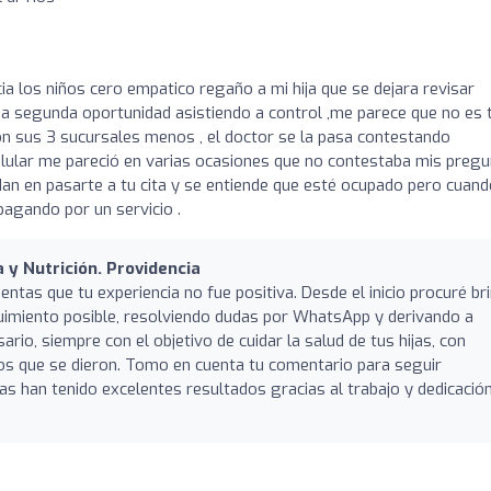
a los niños cero empatico regaño a mi hija que se dejara revisar
una segunda oportunidad asistiendo a control ,me parece que no es 
on sus 3 sucursales menos , el doctor se la pasa contestando
ular me pareció en varias ocasiones que no contestaba mis preg
dan en pasarte a tu cita y se entiende que esté ocupado pero cuan
pagando por un servicio .
a y Nutrición. Providencia
entas que tu experiencia no fue positiva. Desde el inicio procuré br
guimiento posible, resolviendo dudas por WhatsApp y derivando a
rio, siempre con el objetivo de cuidar la salud de tus hijas, con
os que se dieron. Tomo en cuenta tu comentario para seguir
as han tenido excelentes resultados gracias al trabajo y dedicació