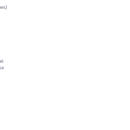
nes)
el
sa
y