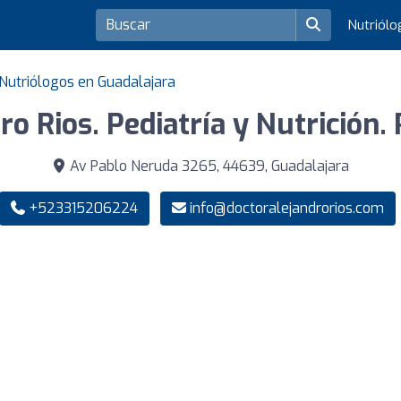
Nutriól
Nutriólogos en Guadalajara
ro Rios. Pediatría y Nutrición.
Av Pablo Neruda 3265, 44639, Guadalajara
+523315206224
info@doctoralejandrorios.com