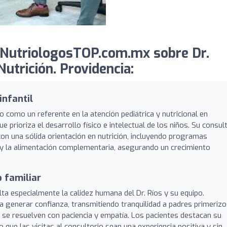
 NutriologosTOP.com.mx sobre Dr.
Nutrición. Providencia:
infantil
o como un referente en la atención pediátrica y nutricional en
 prioriza el desarrollo físico e intelectual de los niños. Su consul
 con una sólida orientación en nutrición, incluyendo programas
a y la alimentación complementaria, asegurando un crecimiento
 familiar
lta especialmente la calidez humana del Dr. Ríos y su equipo.
 generar confianza, transmitiendo tranquilidad a padres primerizo
se resuelven con paciencia y empatía. Los pacientes destacan su
o que las visitas al consultorio sean una experiencia positiva y sin