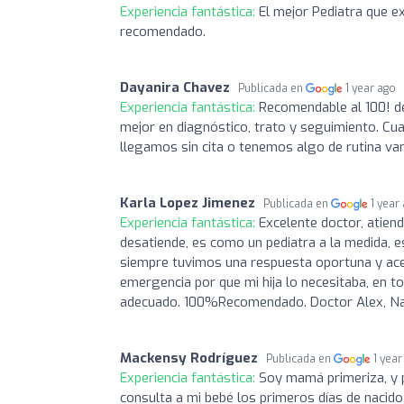
Experiencia fantástica:
El mejor Pediatra que e
recomendado.
Dayanira Chavez
Publicada en
1 year ago
Experiencia fantástica:
Recomendable al 100! de
mejor en diagnóstico, trato y seguimiento. C
llegamos sin cita o tenemos algo de rutina va
Karla Lopez Jimenez
Publicada en
1 year
Experiencia fantástica:
Excelente doctor, atien
desatiende, es como un pediatra a la medida,
siempre tuvimos una respuesta oportuna y acer
emergencia por que mi hija lo necesitaba, en t
adecuado. 100%Recomendado. Doctor Alex, Nat
Mackensy Rodríguez
Publicada en
1 year
Experiencia fantástica:
Soy mamá primeriza, y p
consulta a mi bebé los primeros días de nacido 