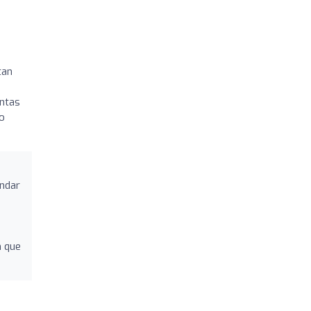
tan
untas
do
indar
n que