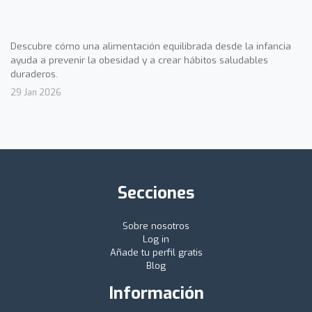
Descubre cómo una alimentación equilibrada desde la infancia
ayuda a prevenir la obesidad y a crear hábitos saludables
duraderos.
29 Jan 2026
Secciones
Sobre nosotros
Log in
Añade tu perfil gratis
Blog
Información