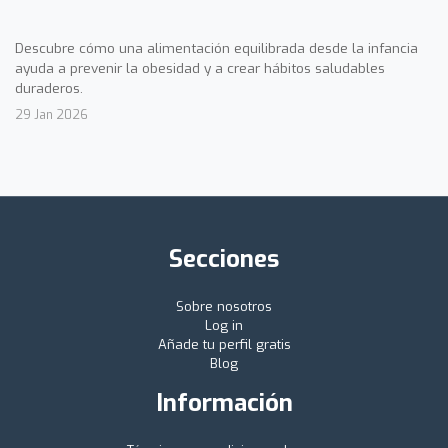
Descubre cómo una alimentación equilibrada desde la infancia
ayuda a prevenir la obesidad y a crear hábitos saludables
duraderos.
29 Jan 2026
Secciones
Sobre nosotros
Log in
Añade tu perfil gratis
Blog
Información