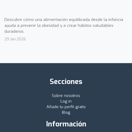
Descubre cómo una alimentación equilibrada desde la infancia
ayuda a prevenir la obesidad y a crear hábitos saludables
duraderos.
29 Jan 2026
Secciones
Sobre nosotros
Log in
Añade tu perfil gratis
Blog
Información