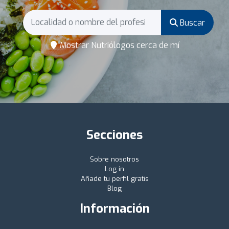
Buscar
Mostrar Nutriólogos cerca de mí
Secciones
Sobre nosotros
Log in
Añade tu perfil gratis
Blog
Información