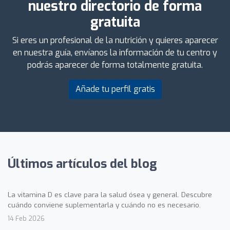
nuestro directorio de forma
gratuita
Si eres un profesional de la nutrición y quieres aparecer
en nuestra guía, envíanos la información de tu centro y
podrás aparecer de forma totalmente gratuita.
Añade tu perfil gratis
Últimos artículos del blog
La vitamina D es clave para la salud ósea y general. Descubre
cuándo conviene suplementarla y cuándo no es necesario.
14 Feb 2026