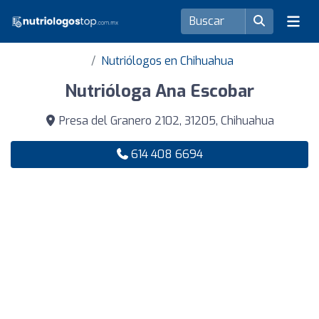
Nutriólogos en Chihuahua
Nutrióloga Ana Escobar
Presa del Granero 2102, 31205, Chihuahua
614 408 6694