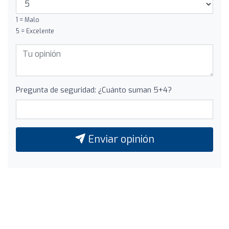
1 = Malo
5 = Excelente
Pregunta de seguridad: ¿Cuánto suman 5+4?
Enviar opinión