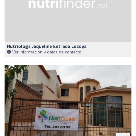
Nutrióloga Jaqueline Estrada Lozoya
Ver información y datos de contacto