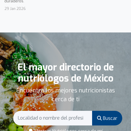
duraderos.
29 Jan 2026
El mayor directorio de
nutriólogos de México
Encuentra los mejores nutricionistas
cerca de ti
Buscar