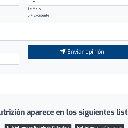
1 = Malo
5 = Excelente
Enviar opinión
trizión aparece en los siguientes lis
Nutriólogos en Estado de Chihuahua
Nutriólogos en Chihuahua