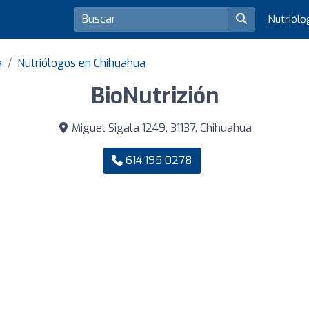
Nutriól
a
Nutriólogos en Chihuahua
BioNutrizión
Miguel Sigala 1249, 31137, Chihuahua
614 195 0278