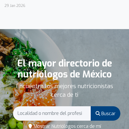
29 Jan 2026
El mayor directorio de
nutriólogos de México
Encuentra los mejores nutricionistas
cerca de ti
Buscar
Mostrar Nutriólogos cerca de mí