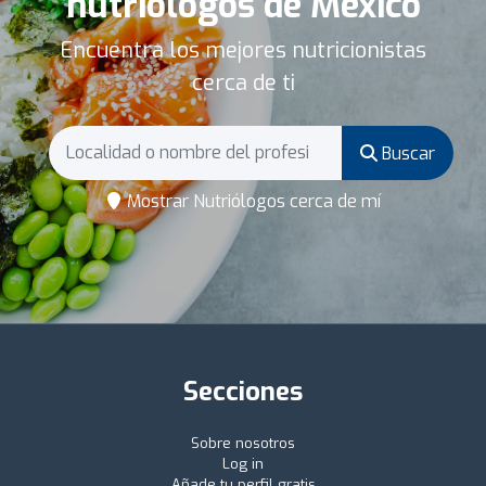
nutriólogos de México
Encuentra los mejores nutricionistas
cerca de ti
Buscar
Mostrar Nutriólogos cerca de mí
Secciones
Sobre nosotros
Log in
Añade tu perfil gratis