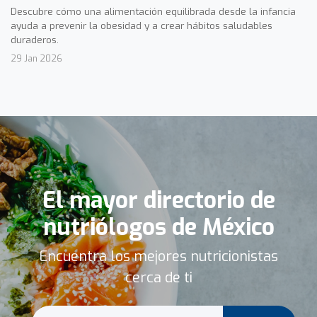
Descubre cómo una alimentación equilibrada desde la infancia
ayuda a prevenir la obesidad y a crear hábitos saludables
duraderos.
29 Jan 2026
El mayor directorio de
nutriólogos de México
Encuentra los mejores nutricionistas
cerca de ti