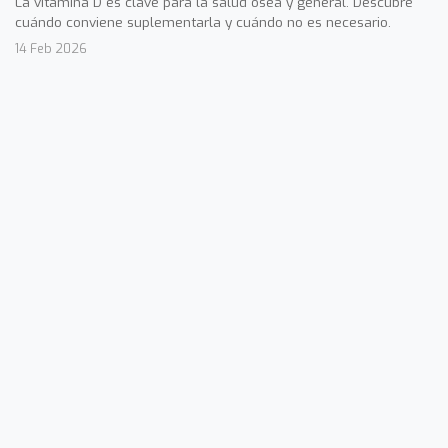
La vitamina D es clave para la salud ósea y general. Descubre
cuándo conviene suplementarla y cuándo no es necesario.
14 Feb 2026