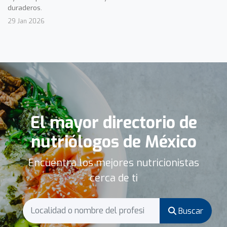
duraderos.
29 Jan 2026
El mayor directorio de
nutriólogos de México
Encuentra los mejores nutricionistas
cerca de ti
Buscar