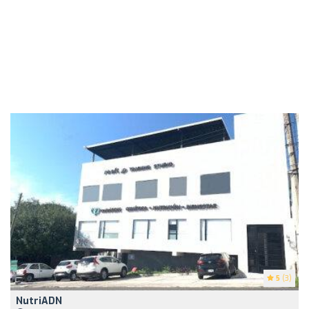
5
(3)
NutriADN