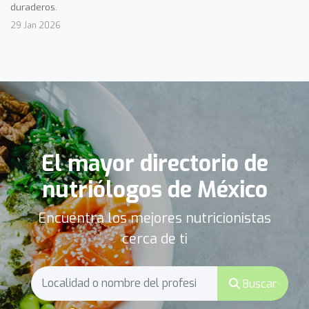
duraderos.
29 Jan 2026
El mayor directorio de
nutriólogos de México
Encuentra los mejores nutricionistas
cerca de ti
Buscar