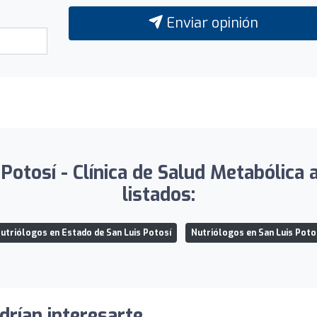
Enviar opinión
Potosí - Clínica de Salud Metabólica 
listados:
utriólogos en Estado de San Luis Potosí
Nutriólogos en San Luis Poto
drían interesarte