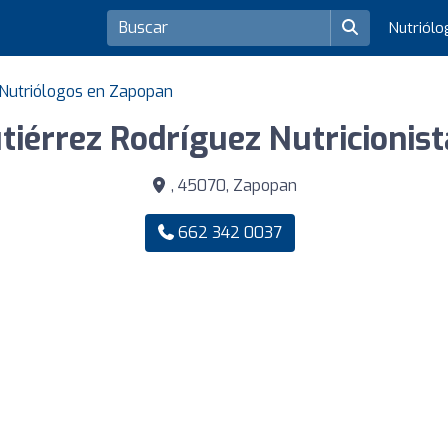
Nutriól
Nutriólogos en Zapopan
tiérrez Rodríguez Nutricionis
, 45070, Zapopan
662 342 0037