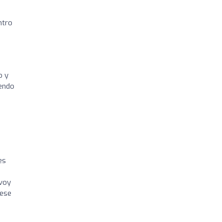
ntro
o y
iendo
es
 voy
 ese