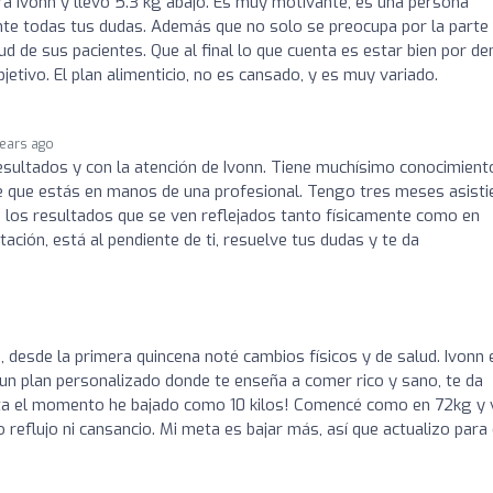
ra Ivonn y llevo 5.3 kg abajo. Es muy motivante, es una persona
te todas tus dudas. Además que no solo se preocupa por la parte
lud de sus pacientes. Que al final lo que cuenta es estar bien por de
jetivo. El plan alimenticio, no es cansado, y es muy variado.
years ago
sultados y con la atención de Ivonn. Tiene muchísimo conocimient
 de que estás en manos de una profesional. Tengo tres meses asist
n los resultados que se ven reflejados tanto físicamente como en
tación, está al pendiente de ti, resuelve tus dudas y te da
, desde la primera quincena noté cambios físicos y de salud. Ivonn 
 un plan personalizado donde te enseña a comer rico y sano, te da
sta el momento he bajado como 10 kilos! Comencé como en 72kg y
 reflujo ni cansancio. Mi meta es bajar más, así que actualizo para