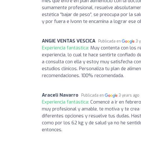
mes que entre en plan alimenticio con la docto
sumamente profesional, resuelve absolutamen
estética “bajar de peso”, se preocupa por la sa
y por fuera e Ivonn te encamina a lograr ese ob
ANGIE VENTAS VESCICA
Publicada en
3 
Experiencia fantástica:
Muy contenta con los re
experiencia, lo cual te hace sentirte confiado
a consulta con ella y estoy muy satisfecha co
estudios clínicos. Personaliza tu plan de alimen
recomendaciones. 100% recomendada.
Araceli Navarro
Publicada en
3 years ago
Experiencia fantástica:
Comencé a ir en febrero
muy profesional y amable, te motiva y te crea
diferentes opciones y resuelve tus dudas. Ha
como por los 62 kg y de salud ya no he sentido
entonces.