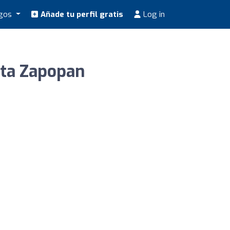
ogos
Añade tu perfil gratis
Log in
sta Zapopan