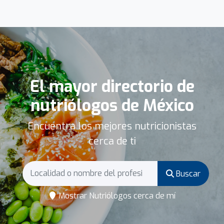
El mayor directorio de
nutriólogos de México
Encuentra los mejores nutricionistas
cerca de ti
Buscar
Mostrar Nutriólogos cerca de mí