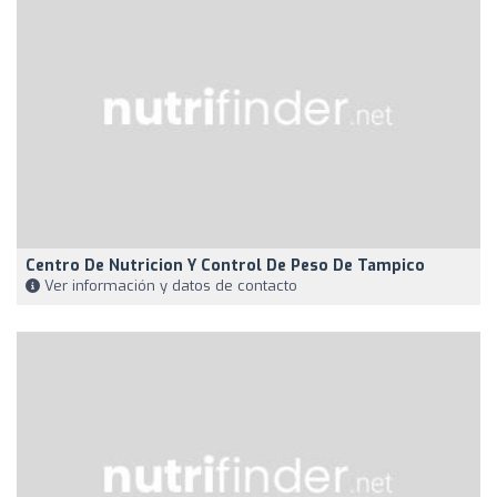
Centro De Nutricion Y Control De Peso De Tampico
Ver información y datos de contacto