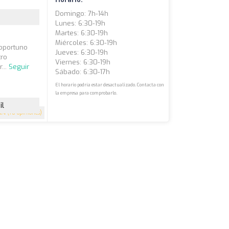
Domingo: 7h-14h
Lunes: 6:30-19h
Martes: 6:30-19h
Miércoles: 6:30-19h
 oportuno
Jueves: 6:30-19h
tro
Viernes: 6:30-19h
...
Seguir
Sábado: 6:30-17h
El horario podría estar desactualizado. Contacta con
la empresa para comprobarlo.
il
4.4
(78 opiniones)