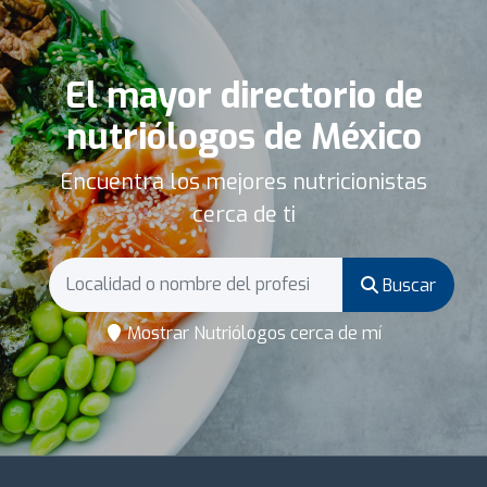
El mayor directorio de
nutriólogos de México
Encuentra los mejores nutricionistas
cerca de ti
Buscar
Mostrar Nutriólogos cerca de mí