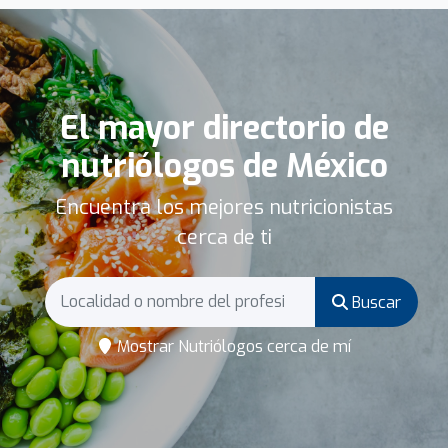
El mayor directorio de
nutriólogos de México
Encuentra los mejores nutricionistas
cerca de ti
Buscar
Mostrar Nutriólogos cerca de mí