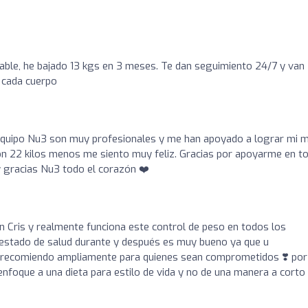
o
le, he bajado 13 kgs en 3 meses. Te dan seguimiento 24/7 y van
 cada cuerpo
l equipo Nu3 son muy profesionales y me han apoyado a lograr mi 
on 22 kilos menos me siento muy feliz. Gracias por apoyarme en t
 gracias Nu3 todo el corazón ❤️
 Cris y realmente funciona este control de peso en todos los
 estado de salud durante y después es muy bueno ya que u
recomiendo ampliamente para quienes sean comprometidos ❣️ por
nfoque a una dieta para estilo de vida y no de una manera a corto