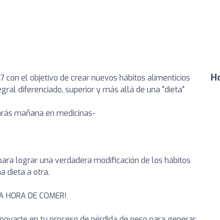
Ho
con el objetivo de crear nuevos hábitos alimenticios
ral diferenciado, superior y más allá de una "dieta"
rrarás mañana en medicinas-
ara lograr una verdadera modificación de los hábitos
a dieta a otra.
LA HORA DE COMER!
oyarte en tu proceso de pérdida de peso para generar